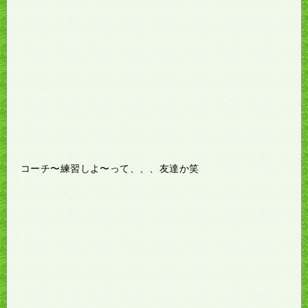
コーチ〜練習しよ〜って、、、友達か笑