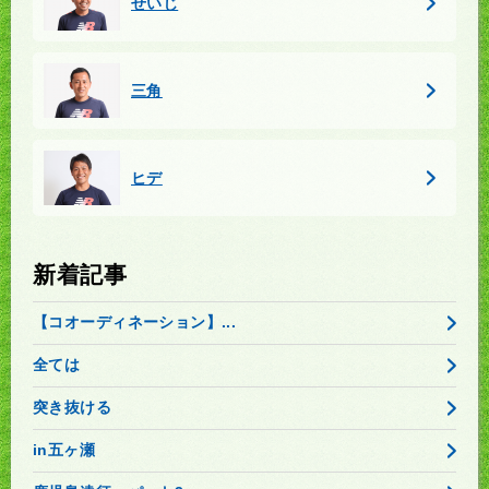
せいじ
三角
ヒデ
新着記事
【コオーディネーション】...
全ては
突き抜ける
in五ヶ瀬