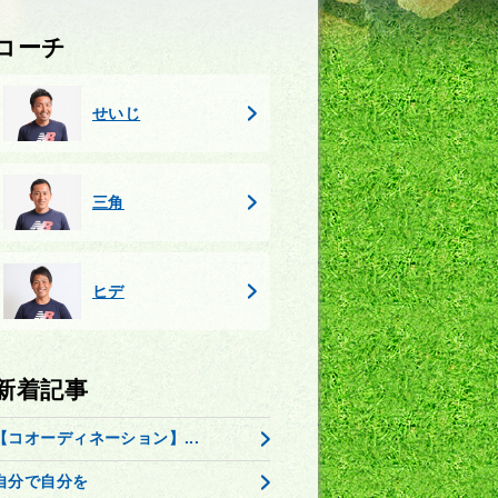
コーチ
せいじ
三角
ヒデ
新着記事
【コオーディネーション】...
自分で自分を