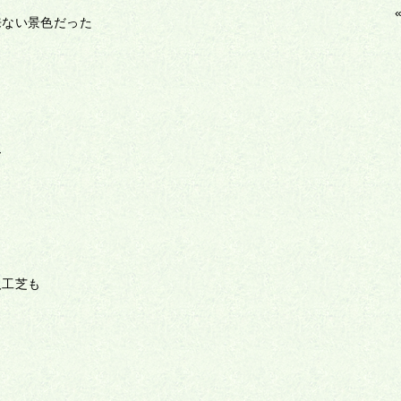
来ない景色だった
ー
人工芝も