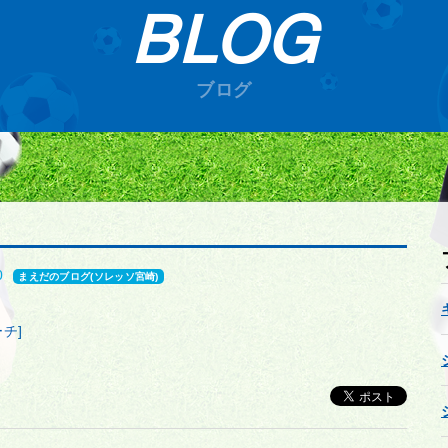
BLOG
ブログ
0
まえだのブログ(ソレッソ宮崎)
チ]