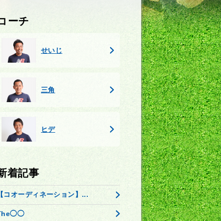
コーチ
せいじ
三角
ヒデ
新着記事
【コオーディネーション】...
The◯◯