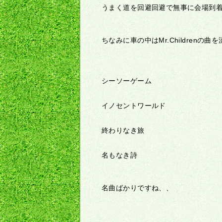
うまく道を回避回避で無事に会場到
ちなみに車の中はMr.Childrenの
シーソーゲーム
イノセントワールド
終わりなき旅
名もなき詩
名曲ばかりですね、、