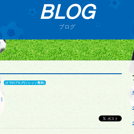
BLOG
ブログ
9
ひでのブログ(ソレッソ熊本)
]