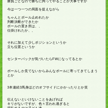
勝負ごとなので勝ちに拘ってやることが大事ですが
今は一つ一つの局面を捉えながら
ちゃんとボール止めれたか
判断決断ができたか
ボールの置き所は、、
仕掛けれたか、、
それに加えて少しポジションというか
立ち位置というか
センターバックが気づいたらFWになってるとか
ボールしか見てないからみんなボールに寄ってきてしまう
とか
3本連続3馬身ほどのオフサイドにかかったりとか笑
伝えないといけないことをあげれば
キリがないですが、色々言われ過ぎると
混乱するのは子ども達