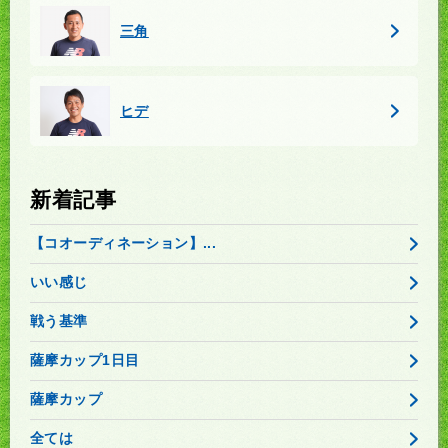
三角
ヒデ
新着記事
【コオーディネーション】...
いい感じ
戦う基準
薩摩カップ1日目
薩摩カップ
全ては