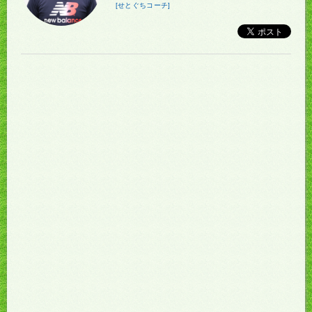
[せとぐちコーチ]