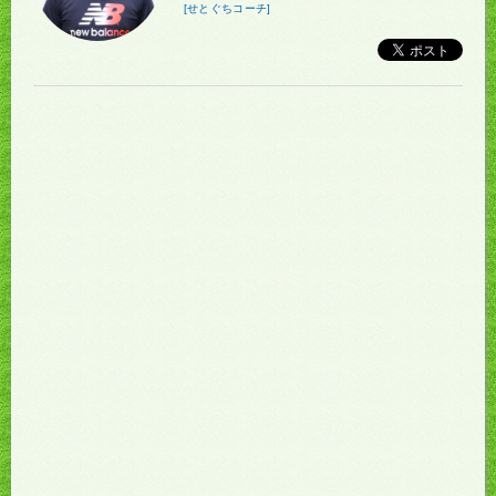
[せとぐちコーチ]