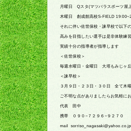
月曜日 Qスタ(マツバラスポーツ屋上) 19
木曜日 創成館高校S-FIELD 19:00~2
それに伴い佐世保校・諫早校で以下
高みを目指したい選手は是非体験練
実績十分の指導者が指導します
＜佐世保校＞
毎週水曜日・金曜日 大塔もみじヶ丘公園 
＜諫早校＞
３月９日・２３日・３０日 全て木曜日 1
ご不明な点がありましたらお気軽に
代表 田中
携帯 ０９０−７２９６−９２７０
mail sorriso_nagasaki@yahoo.co.j