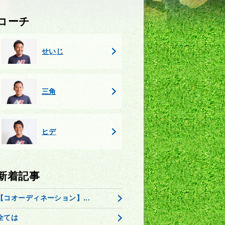
コーチ
せいじ
三角
ヒデ
新着記事
【コオーディネーション】...
全ては