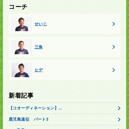
コーチ
せいじ
三角
ヒデ
新着記事
【コオーディネーション】...
鹿児島遠征 パート3