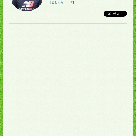
[せとぐちコーチ]