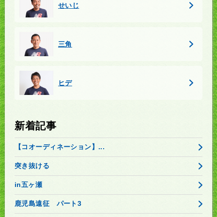
せいじ
三角
ヒデ
新着記事
【コオーディネーション】...
突き抜ける
in五ヶ瀬
鹿児島遠征 パート3