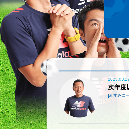
2023.03.1
次年度
[みすみコー