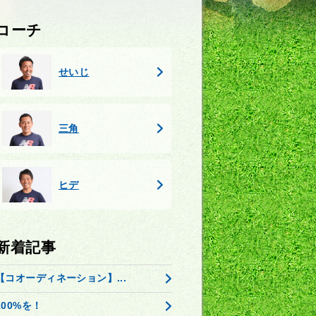
コーチ
せいじ
三角
ヒデ
新着記事
【コオーディネーション】...
100%を！