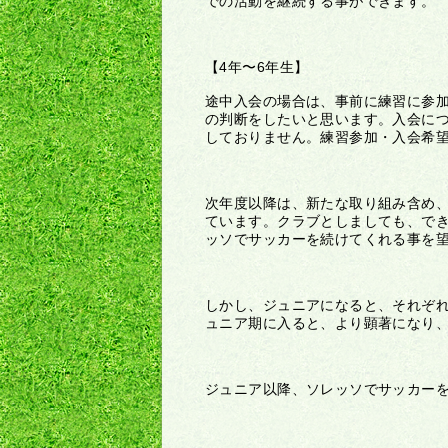
での活動を継続する事ができます。
【4年〜6年生】
途中入会の場合は、事前に練習に参
の判断をしたいと思います。入会に
しておりません。練習参加・入会希
次年度以降は、新たな取り組み含め、
ています。クラブとしましても、でき
ッソでサッカーを続けてくれる事を
しかし、ジュニアになると、それぞ
ュニア期に入ると、より顕著になり
ジュニア以降、ソレッソでサッカー