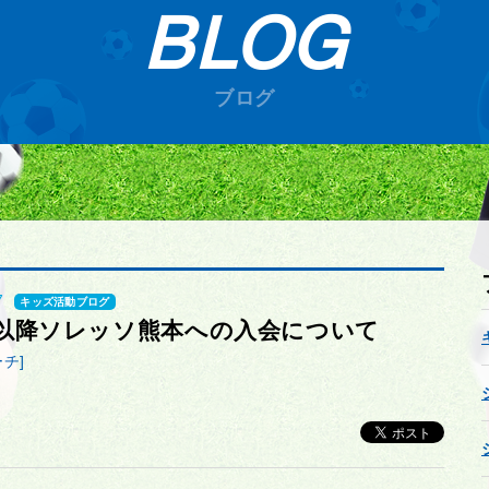
BLOG
ブログ
7
キッズ活動ブログ
以降ソレッソ熊本への入会について
チ]