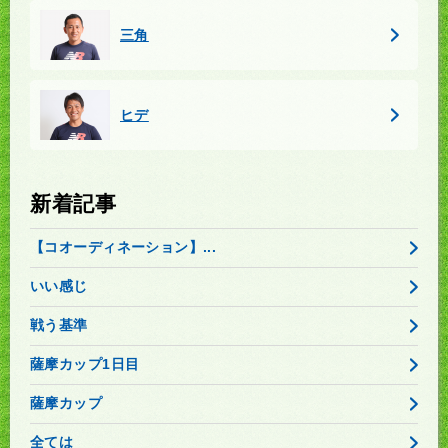
三角
ヒデ
新着記事
【コオーディネーション】...
いい感じ
戦う基準
薩摩カップ1日目
薩摩カップ
全ては